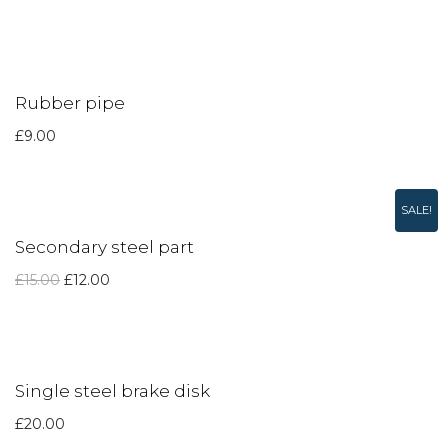
Rubber pipe
£
9.00
SALE!
Secondary steel part
£
15.00
£
12.00
Single steel brake disk
£
20.00