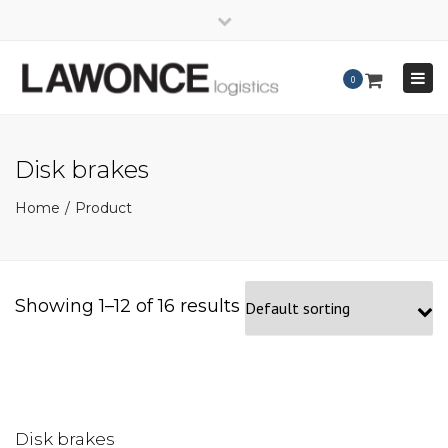
×
Close
Mo - Fr: 8:00 - 17:00
+49 421 - 69 66 36-0
top
Togg
0
bar
info@lawonce.de
navig
Disk brakes
Home
Product
Showing 1–12 of 16 results
Disk brakes