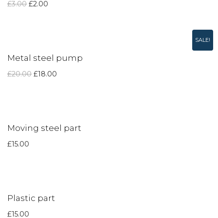
£
3.00
£
2.00
SALE!
Metal steel pump
£
20.00
£
18.00
Moving steel part
£
15.00
Plastic part
£
15.00