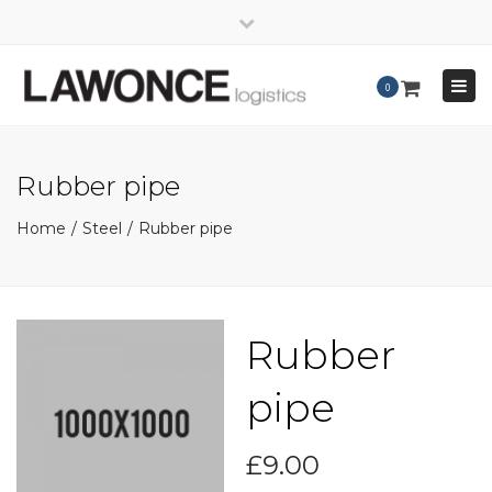
×
Close
Mo - Fr: 8:00 - 17:00
+49 421 - 69 66 36-0
top
Togg
0
bar
info@lawonce.de
navig
Rubber pipe
Home
Steel
Rubber pipe
Rubber
pipe
£
9.00