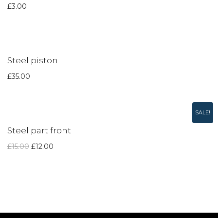
£
3.00
Steel piston
£
35.00
SALE!
Steel part front
£
15.00
£
12.00