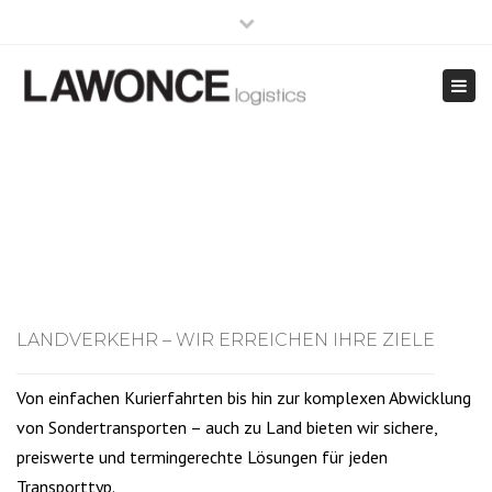
×
Close
Mo - Fr: 8:00 - 17:00
+49 421 - 69 66 36-0
top
Togg
bar
info@lawonce.de
navig
LANDVERKEHR
Home
Landverkehr
LANDVERKEHR – WIR ERREICHEN IHRE ZIELE
Von einfachen Kurierfahrten bis hin zur komplexen Abwicklung
von Sondertransporten – auch zu Land bieten wir sichere,
preiswerte und termingerechte Lösungen für jeden
Transporttyp.